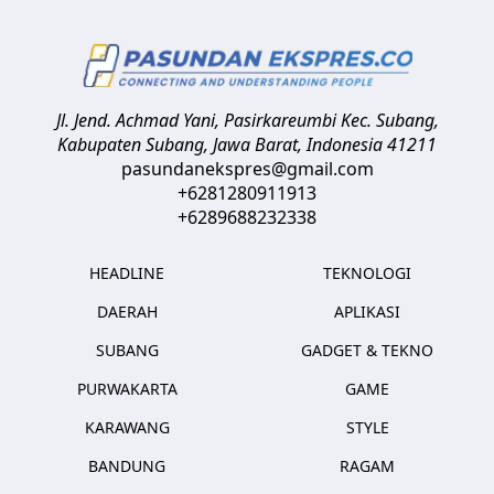
Jl. Jend. Achmad Yani, Pasirkareumbi
Kec. Subang,
Kabupaten Subang, Jawa Barat
,
Indonesia
41211
pasundanekspres@gmail.com
+6281280911913
+6289688232338
HEADLINE
TEKNOLOGI
DAERAH
APLIKASI
SUBANG
GADGET & TEKNO
PURWAKARTA
GAME
KARAWANG
STYLE
BANDUNG
RAGAM