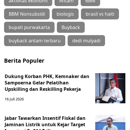
aktivitas ekonomi
Antam
BBM
BBM Nonsubsidi
biologis
brasil vs haiti
bupati purwakarta
Buyback
buyback antam terbaru
dedi mulyadi
Berita Populer
Dukung Korban PHK, Kemnaker dan
Sampoerna Gelar Pelatihan
Upskilling dan Reskilling Pekerja
16 Juli 2026
Jabar Tawarkan Insentif Fiskal dan
Jaminan Listrik untuk Kejar Target