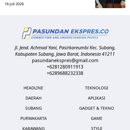
16 Juli 2026
Jl. Jend. Achmad Yani, Pasirkareumbi
Kec. Subang,
Kabupaten Subang, Jawa Barat
,
Indonesia
41211
pasundanekspres@gmail.com
+6281280911913
+6289688232338
HEADLINE
TEKNOLOGI
DAERAH
APLIKASI
SUBANG
GADGET & TEKNO
PURWAKARTA
GAME
KARAWANG
STYLE