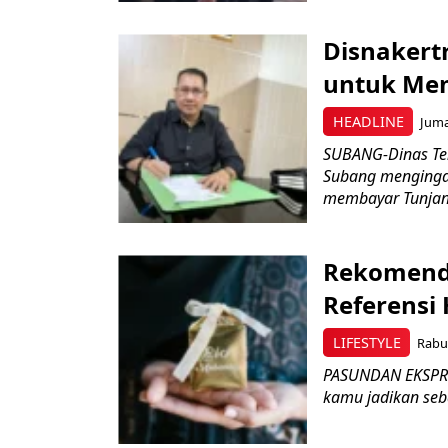
Disnakert
untuk Me
HEADLINE
Juma
SUBANG-Dinas Ten
Subang menginga
membayar Tunjang
Rekomenda
Referensi 
LIFESTYLE
Rabu,
PASUNDAN EKSPRES
kamu jadikan seba