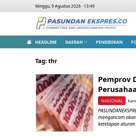
Minggu, 9 Agustus 2026 - 13:49
HEADLINE
DAERAH
PENDIDIKAN
F
Tag:
thr
Pemprov D
Perusahaa
NASIONAL
Kami
PASUNDANEKSPRES.
mengancam akan 
ketetapan aturan 