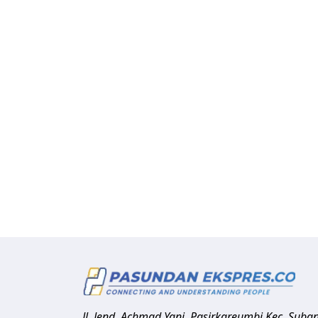
Jl. Jend. Achmad Yani, Pasirkareumbi
Kec. Suba