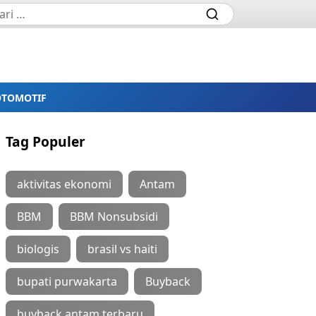
OTOMOTIF
Tag Populer
aktivitas ekonomi
Antam
BBM
BBM Nonsubsidi
biologis
brasil vs haiti
bupati purwakarta
Buyback
buyback antam terbaru