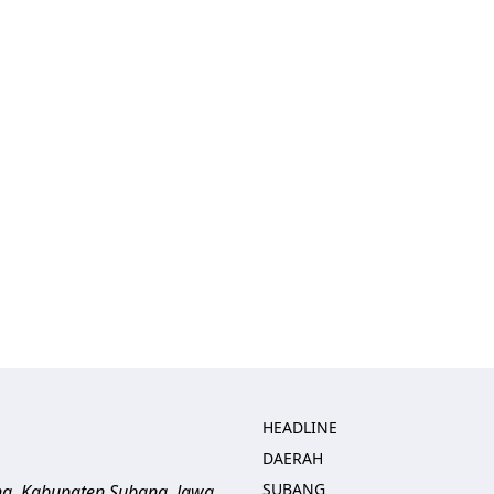
HEADLINE
DAERAH
SUBANG
ng, Kabupaten Subang, Jawa