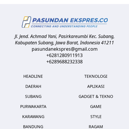
Jl. Jend. Achmad Yani, Pasirkareumbi
Kec. Subang,
Kabupaten Subang, Jawa Barat
,
Indonesia
41211
pasundanekspres@gmail.com
+6281280911913
+6289688232338
HEADLINE
TEKNOLOGI
DAERAH
APLIKASI
SUBANG
GADGET & TEKNO
PURWAKARTA
GAME
KARAWANG
STYLE
BANDUNG
RAGAM