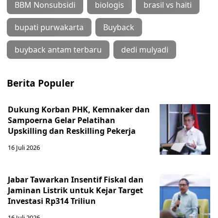
BBM Nonsubsidi
biologis
brasil vs haiti
bupati purwakarta
Buyback
buyback antam terbaru
dedi mulyadi
Berita Populer
Dukung Korban PHK, Kemnaker dan
Sampoerna Gelar Pelatihan
Upskilling dan Reskilling Pekerja
16 Juli 2026
Jabar Tawarkan Insentif Fiskal dan
Jaminan Listrik untuk Kejar Target
Investasi Rp314 Triliun
16 Juli 2026