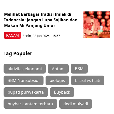
Melihat Berbagai Tradisi Imlek di
Indonesia: Jangan Lupa Sajikan dan
Makan Mi Panjang Umur
RAGAM
Senin, 22 Jan 2024 - 15:57
Tag Populer
aktivitas ekonomi
Antam
BBM
BBM Nonsubsidi
biologis
brasil vs haiti
bupati purwakarta
Buyback
buyback antam terbaru
dedi mulyadi