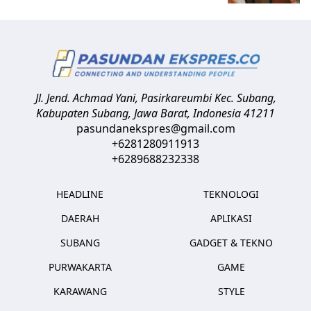
Jl. Jend. Achmad Yani, Pasirkareumbi
Kec. Subang,
Kabupaten Subang, Jawa Barat
,
Indonesia
41211
pasundanekspres@gmail.com
+6281280911913
+6289688232338
HEADLINE
TEKNOLOGI
DAERAH
APLIKASI
SUBANG
GADGET & TEKNO
PURWAKARTA
GAME
KARAWANG
STYLE