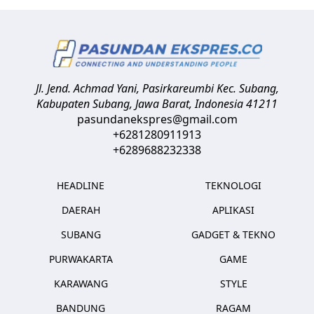
Jl. Jend. Achmad Yani, Pasirkareumbi
Kec. Subang,
Kabupaten Subang, Jawa Barat
,
Indonesia
41211
pasundanekspres@gmail.com
+6281280911913
+6289688232338
HEADLINE
TEKNOLOGI
DAERAH
APLIKASI
SUBANG
GADGET & TEKNO
PURWAKARTA
GAME
KARAWANG
STYLE
BANDUNG
RAGAM