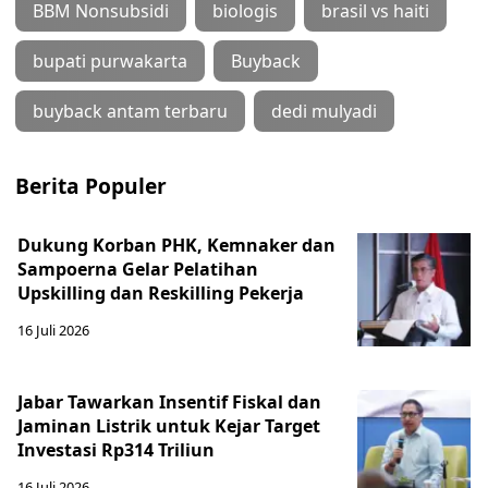
BBM Nonsubsidi
biologis
brasil vs haiti
bupati purwakarta
Buyback
buyback antam terbaru
dedi mulyadi
Berita Populer
Dukung Korban PHK, Kemnaker dan
Sampoerna Gelar Pelatihan
Upskilling dan Reskilling Pekerja
16 Juli 2026
Jabar Tawarkan Insentif Fiskal dan
Jaminan Listrik untuk Kejar Target
Investasi Rp314 Triliun
16 Juli 2026