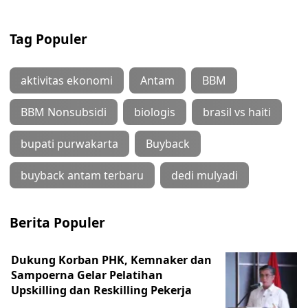
Tag Populer
aktivitas ekonomi
Antam
BBM
BBM Nonsubsidi
biologis
brasil vs haiti
bupati purwakarta
Buyback
buyback antam terbaru
dedi mulyadi
Berita Populer
Dukung Korban PHK, Kemnaker dan
Sampoerna Gelar Pelatihan
Upskilling dan Reskilling Pekerja