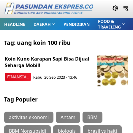
FOOD &
HEADLINE
DAERAH
PENDIDIKAN
TRAVELING
Tag:
uang koin 100 ribu
Koin Kuno Karapan Sapi Bisa Dijual
Seharga Mobil!
FINANSIAL
Rabu, 20 Sep 2023 - 13:46
Tag Populer
aktivitas ekonomi
Antam
BBM
BBM Nonsubsidi
biologis
brasil vs haiti