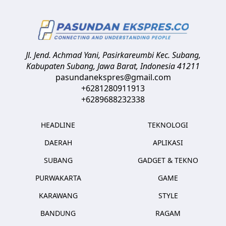
Jl. Jend. Achmad Yani, Pasirkareumbi
Kec. Subang,
Kabupaten Subang, Jawa Barat
,
Indonesia
41211
pasundanekspres@gmail.com
+6281280911913
+6289688232338
HEADLINE
TEKNOLOGI
DAERAH
APLIKASI
SUBANG
GADGET & TEKNO
PURWAKARTA
GAME
KARAWANG
STYLE
BANDUNG
RAGAM