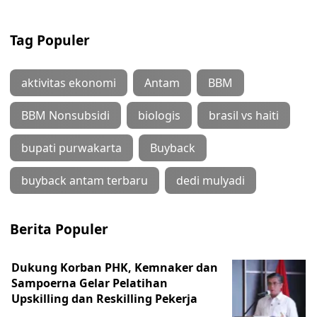
Tag Populer
aktivitas ekonomi
Antam
BBM
BBM Nonsubsidi
biologis
brasil vs haiti
bupati purwakarta
Buyback
buyback antam terbaru
dedi mulyadi
Berita Populer
Dukung Korban PHK, Kemnaker dan
Sampoerna Gelar Pelatihan
Upskilling dan Reskilling Pekerja