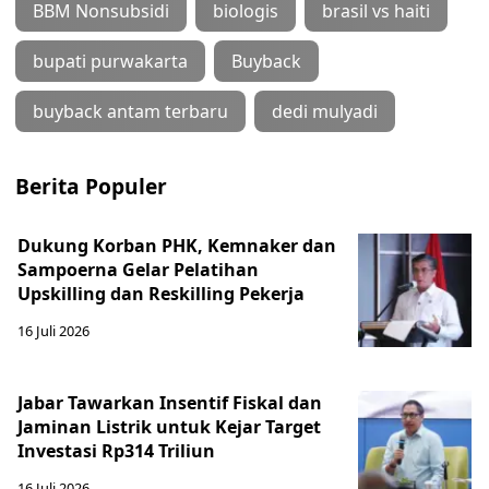
BBM Nonsubsidi
biologis
brasil vs haiti
bupati purwakarta
Buyback
buyback antam terbaru
dedi mulyadi
Berita Populer
Dukung Korban PHK, Kemnaker dan
Sampoerna Gelar Pelatihan
Upskilling dan Reskilling Pekerja
16 Juli 2026
Jabar Tawarkan Insentif Fiskal dan
Jaminan Listrik untuk Kejar Target
Investasi Rp314 Triliun
16 Juli 2026