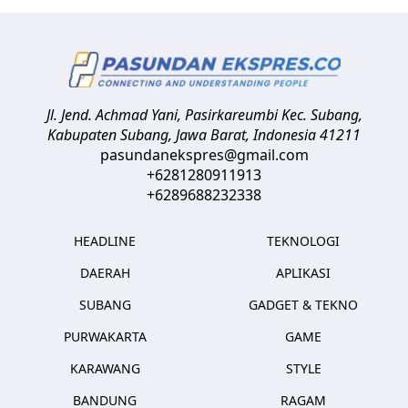
Jl. Jend. Achmad Yani, Pasirkareumbi
Kec. Subang,
Kabupaten Subang, Jawa Barat
,
Indonesia
41211
pasundanekspres@gmail.com
+6281280911913
+6289688232338
HEADLINE
TEKNOLOGI
DAERAH
APLIKASI
SUBANG
GADGET & TEKNO
PURWAKARTA
GAME
KARAWANG
STYLE
BANDUNG
RAGAM