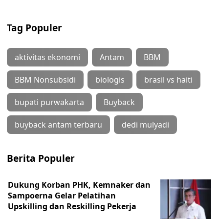
Tag Populer
aktivitas ekonomi
Antam
BBM
BBM Nonsubsidi
biologis
brasil vs haiti
bupati purwakarta
Buyback
buyback antam terbaru
dedi mulyadi
Berita Populer
Dukung Korban PHK, Kemnaker dan
Sampoerna Gelar Pelatihan
Upskilling dan Reskilling Pekerja