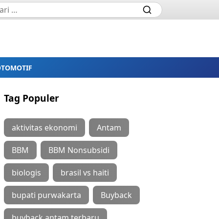
OTOMOTIF
Tag Populer
aktivitas ekonomi
Antam
BBM
BBM Nonsubsidi
biologis
brasil vs haiti
bupati purwakarta
Buyback
buyback antam terbaru