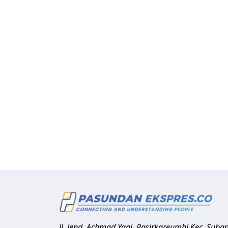
Jl. Jend. Achmad Yani, Pasirkareumbi
Kec. Suba