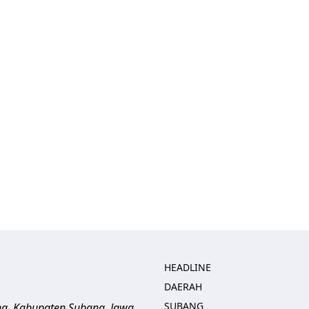
HEADLINE
DAERAH
SUBANG
ng, Kabupaten Subang, Jawa