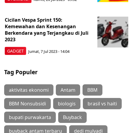
Cicilan Vespa Sprint 150:
Kemewahan dan Kesenangan
Berkendara yang Terjangkau di Juli
2023
GADGET
Jumat, 7 Jul 2023 - 14:04
Tag Populer
aktivitas ekonomi
Antam
BBM
BBM Nonsubsidi
biologis
brasil vs haiti
bupati purwakarta
Buyback
buyback antam terbaru
dedi mulyadi