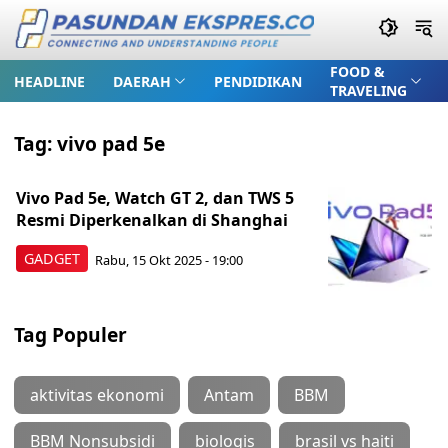
FOOD &
HEADLINE
DAERAH
PENDIDIKAN
TRAVELING
Tag:
vivo pad 5e
Vivo Pad 5e, Watch GT 2, dan TWS 5
Resmi Diperkenalkan di Shanghai
GADGET
Rabu, 15 Okt 2025 - 19:00
Tag Populer
aktivitas ekonomi
Antam
BBM
BBM Nonsubsidi
biologis
brasil vs haiti