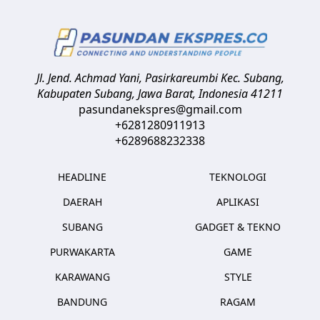
Jl. Jend. Achmad Yani, Pasirkareumbi
Kec. Subang,
Kabupaten Subang, Jawa Barat
,
Indonesia
41211
pasundanekspres@gmail.com
+6281280911913
+6289688232338
HEADLINE
TEKNOLOGI
DAERAH
APLIKASI
SUBANG
GADGET & TEKNO
PURWAKARTA
GAME
KARAWANG
STYLE
BANDUNG
RAGAM