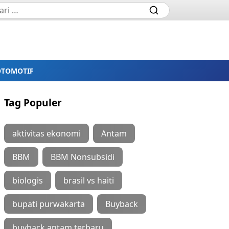
OTOMOTIF
Tag Populer
aktivitas ekonomi
Antam
BBM
BBM Nonsubsidi
biologis
brasil vs haiti
bupati purwakarta
Buyback
buyback antam terbaru