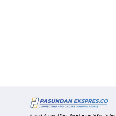
Jl. Jend. Achmad Yani, Pasirkareumbi
Kec. Suba