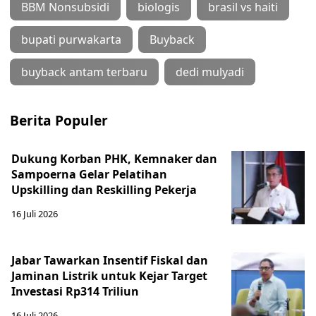
BBM Nonsubsidi
biologis
brasil vs haiti
bupati purwakarta
Buyback
buyback antam terbaru
dedi mulyadi
Berita Populer
Dukung Korban PHK, Kemnaker dan
Sampoerna Gelar Pelatihan
Upskilling dan Reskilling Pekerja
16 Juli 2026
Jabar Tawarkan Insentif Fiskal dan
Jaminan Listrik untuk Kejar Target
Investasi Rp314 Triliun
16 Juli 2026