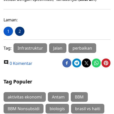
Laman:
1
2
Tag:
Infrastruktur
Jalan
perbaikan
0 Komentar
Tag Populer
aktivitas ekonomi
Antam
BBM
BBM Nonsubsidi
biologis
brasil vs haiti