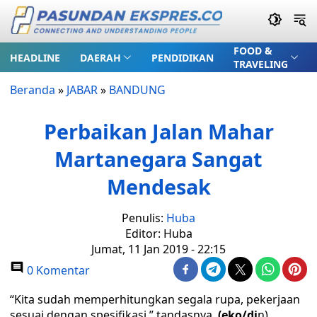
FOOD &
HEADLINE
DAERAH
PENDIDIKAN
TRAVELING
Beranda
»
JABAR
»
BANDUNG
Perbaikan Jalan Mahar
Martanegara Sangat
Mendesak
Penulis:
Huba
Editor: Huba
Jumat, 11 Jan 2019 - 22:15
0 Komentar
“Kita sudah memperhitungkan segala rupa, pekerjaan
sesuai dengan spesifikasi,” tandasnya.
(eko/di
n)