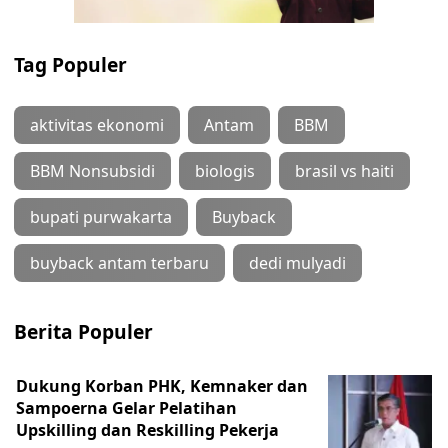
Tag Populer
aktivitas ekonomi
Antam
BBM
BBM Nonsubsidi
biologis
brasil vs haiti
bupati purwakarta
Buyback
buyback antam terbaru
dedi mulyadi
Berita Populer
Dukung Korban PHK, Kemnaker dan
Sampoerna Gelar Pelatihan
Upskilling dan Reskilling Pekerja