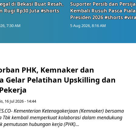
egal di Bekasi Buat Resah,
Suporter Persib dan Persija
n Rugi Rp30 Juta #shorts
Kembali Rusuh Pasca Piala
Presiden 2026 #shorts #vira
26, 7:30 AM
5 Aug 2026, 8:16 AM
orban PHK, Kemnaker dan
 Gelar Pelatihan Upskilling dan
 Pekerja
s, 16 Jul 2026 - 14:44
.CO- Kementerian Ketenagakerjaan (Kemnaker) bersama
 Tbk kembali memperkuat kolaborasi dalam mendukung
k pemutusan hubungan kerja (PHK)...