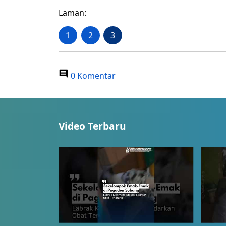
Laman:
1
2
3
0 Komentar
Video Terbaru