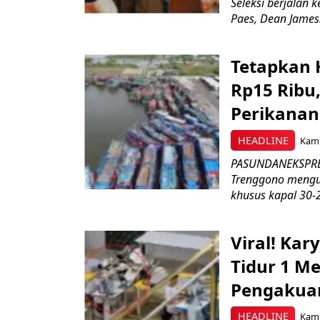
Seleksi berjalan
Paes, Dean James.
Tetapkan 
Rp15 Ribu,
Perikanan
HEADLINE
Kami
PASUNDANEKSPRES
Trenggono meng
khusus kapal 30-2
Viral! Ka
Tidur 1 Me
Pengakua
HEADLINE
Kami