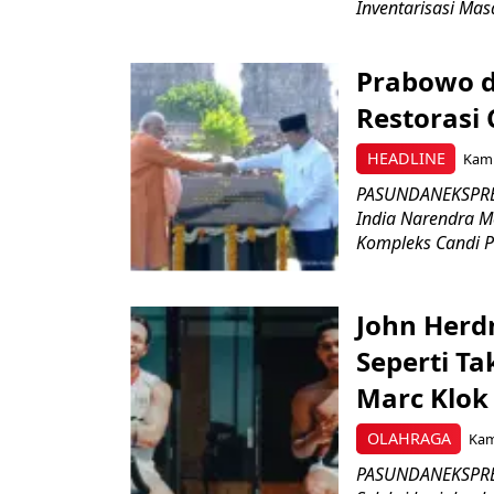
Inventarisasi Mas
Prabowo d
Restorasi
HEADLINE
Kami
PASUNDANEKSPRES
India Narendra M
Kompleks Candi P
John Herd
Seperti Ta
Marc Klok 
OLAHRAGA
Kami
PASUNDANEKSPRES