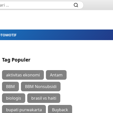
OTOMOTIF
Tag Populer
aktivitas ekonomi
Antam
BBM
BBM Nonsubsidi
biologis
brasil vs haiti
bupati purwakarta
Buyback