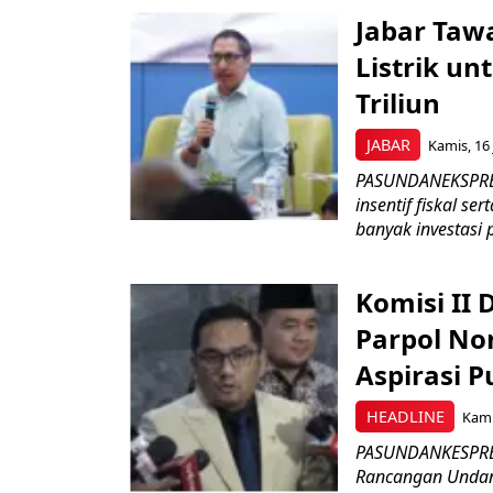
Jabar Tawa
Listrik un
Triliun
JABAR
Kamis, 16 
PASUNDANEKSPRES
insentif fiskal s
banyak investasi 
Komisi II
Parpol No
Aspirasi P
HEADLINE
Kami
PASUNDANKESPRES
Rancangan Undan