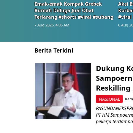
Emak-emak Kompak Grebek
Aksi B
Rumah Diduga Jual Obat
Korba
Terlarang #shorts #viral #subang
#viral
7 Aug 2026, 4:05 AM
6 Aug 20
Berita Terkini
Dukung K
Sampoerna
Reskilling
NASIONAL
Kami
PASUNDANEKSPRES
PT HM Sampoerna
pekerja terdampa