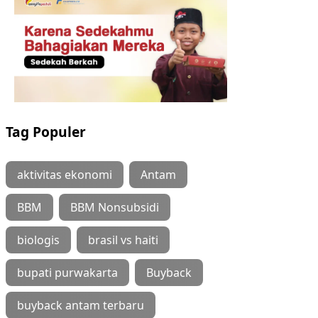
Tag Populer
aktivitas ekonomi
Antam
BBM
BBM Nonsubsidi
biologis
brasil vs haiti
bupati purwakarta
Buyback
buyback antam terbaru