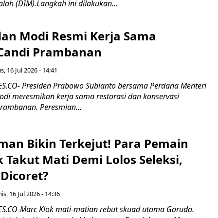
alah (DIM).Langkah ini dilakukan...
an Modi Resmi Kerja Sama
 Candi Prambanan
s, 16 Jul 2026 - 14:41
.CO- Presiden Prabowo Subianto bersama Perdana Menteri
odi meresmikan kerja sama restorasi dan konservasi
rambanan. Peresmian...
man Bikin Terkejut! Para Pemain
k Takut Mati Demi Lolos Seleksi,
Dicoret?
s, 16 Jul 2026 - 14:36
.CO-Marc Klok mati-matian rebut skuad utama Garuda.