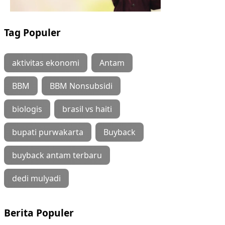
Tag Populer
aktivitas ekonomi
Antam
BBM
BBM Nonsubsidi
biologis
brasil vs haiti
bupati purwakarta
Buyback
buyback antam terbaru
dedi mulyadi
Berita Populer