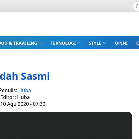
OOD & TRAVELING
TEKNOLOGI
STYLE
OPINI
dah Sasmi
Penulis:
Huba
Editor: Huba
 10 Agu 2020 - 07:30