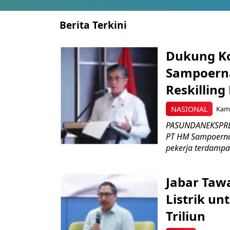
Berita Terkini
Dukung K
Sampoerna
Reskilling
NASIONAL
Kami
PASUNDANEKSPRES
PT HM Sampoerna
pekerja terdampa
Jabar Tawa
Listrik un
Triliun