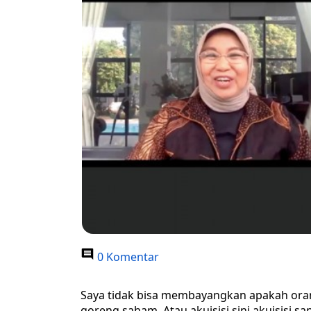
0 Komentar
Saya tidak bisa membayangkan apakah oran
goreng saham. Atau akuisisi sini akuisisi s