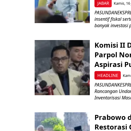
JABAR
Kamis, 16 
PASUNDANEKSPRES
insentif fiskal s
banyak investasi 
Komisi II
Parpol No
Aspirasi P
HEADLINE
Kami
PASUNDANKESPRES
Rancangan Undan
Inventarisasi Mas
Prabowo d
Restorasi