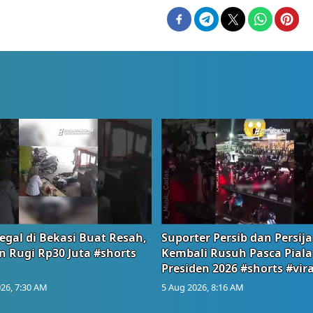
egal di Bekasi Buat Resah,
Suporter Persib dan Persija
n Rugi Rp30 Juta #shorts
Kembali Rusuh Pasca Piala
Presiden 2026 #shorts #vira
26, 7:30 AM
5 Aug 2026, 8:16 AM