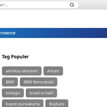
OTOMOTIF
Tag Populer
aktivitas ekonomi
Antam
BBM
BBM Nonsubsidi
biologis
brasil vs haiti
bupati purwakarta
Buyback