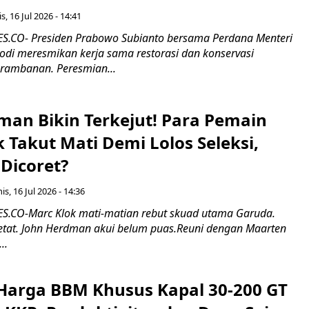
s, 16 Jul 2026 - 14:41
.CO- Presiden Prabowo Subianto bersama Perdana Menteri
odi meresmikan kerja sama restorasi dan konservasi
rambanan. Peresmian...
man Bikin Terkejut! Para Pemain
k Takut Mati Demi Lolos Seleksi,
Dicoret?
s, 16 Jul 2026 - 14:36
.CO-Marc Klok mati-matian rebut skuad utama Garuda.
 ketat. John Herdman akui belum puas.Reuni dengan Maarten
..
Harga BBM Khusus Kapal 30-200 GT