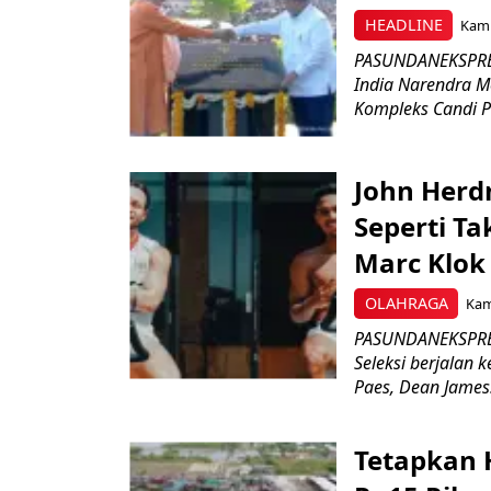
HEADLINE
Kami
PASUNDANEKSPRES
India Narendra M
Kompleks Candi P
John Herd
Seperti Ta
Marc Klok 
OLAHRAGA
Kami
PASUNDANEKSPRES
Seleksi berjalan
Paes, Dean James.
Tetapkan 