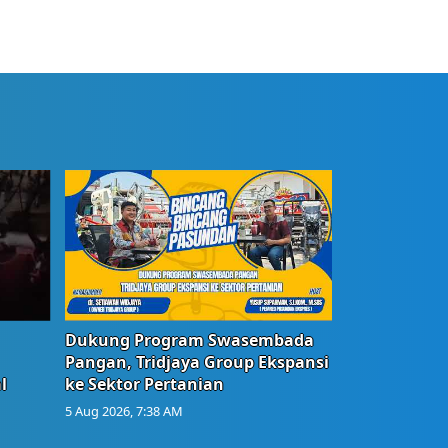
Dukung Program Swasembada
Pangan, Tridjaya Group Ekspansi
l
ke Sektor Pertanian
5 Aug 2026, 7:38 AM