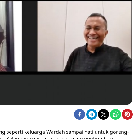
g seperti keluarga Wardah sampai hati untuk goreng-
ana. Kalau perlu secara curang –yang penting harga