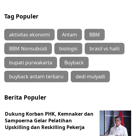
Tag Populer
aktivitas ekonomi
Antam
BBM
BBM Nonsubsidi
biologis
brasil vs haiti
bupati purwakarta
Buyback
buyback antam terbaru
dedi mulyadi
Berita Populer
Dukung Korban PHK, Kemnaker dan
Sampoerna Gelar Pelatihan
Upskilling dan Reskilling Pekerja