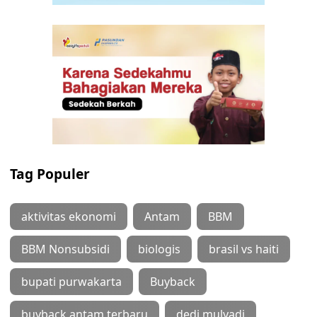
Tag Populer
aktivitas ekonomi
Antam
BBM
BBM Nonsubsidi
biologis
brasil vs haiti
bupati purwakarta
Buyback
buyback antam terbaru
dedi mulyadi