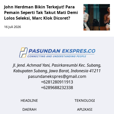
John Herdman Bikin Terkejut! Para
Pemain Seperti Tak Takut Mati Demi
Lolos Seleksi, Marc Klok Dicoret?
16 Juli 2026
Jl. Jend. Achmad Yani, Pasirkareumbi
Kec. Subang,
Kabupaten Subang, Jawa Barat
,
Indonesia
41211
pasundanekspres@gmail.com
+6281280911913
+6289688232338
HEADLINE
TEKNOLOGI
DAERAH
APLIKASI