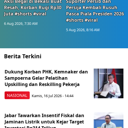
Aksi Begal di Bekasi Buat
Suporter Persib dan
Resah, Korban Rugi Rp30
Persija Kembali Rusuh
Juta #shorts #viral
Pasca Piala Presiden 2026
#shorts #viral
6 Aug 2026, 7:30 AM
5 Aug 2026, 8:16 AM
Berita Terkini
Dukung Korban PHK, Kemnaker dan
Sampoerna Gelar Pelatihan
Upskilling dan Reskilling Pekerja
NASIONAL
Kamis, 16 Jul 2026 - 14:44
Jabar Tawarkan Insentif Fiskal dan
Jaminan Listrik untuk Kejar Target