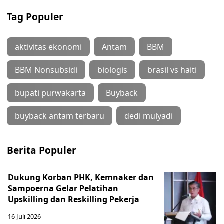
Tag Populer
aktivitas ekonomi
Antam
BBM
BBM Nonsubsidi
biologis
brasil vs haiti
bupati purwakarta
Buyback
buyback antam terbaru
dedi mulyadi
Berita Populer
Dukung Korban PHK, Kemnaker dan
Sampoerna Gelar Pelatihan
Upskilling dan Reskilling Pekerja
16 Juli 2026