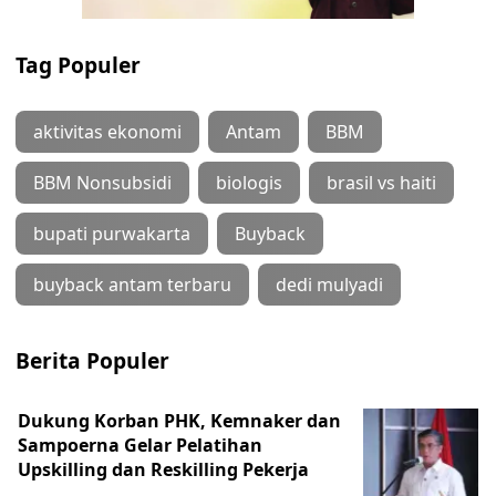
Tag Populer
aktivitas ekonomi
Antam
BBM
BBM Nonsubsidi
biologis
brasil vs haiti
bupati purwakarta
Buyback
buyback antam terbaru
dedi mulyadi
Berita Populer
Dukung Korban PHK, Kemnaker dan
Sampoerna Gelar Pelatihan
Upskilling dan Reskilling Pekerja