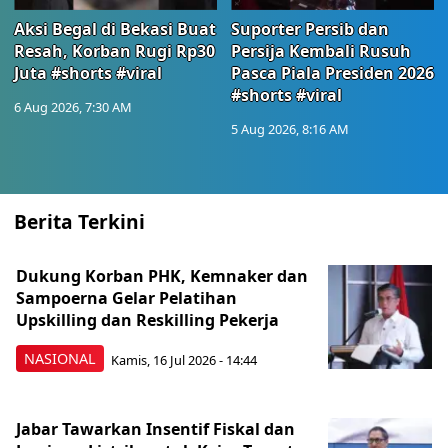
Aksi Begal di Bekasi Buat
Suporter Persib dan
Resah, Korban Rugi Rp30
Persija Kembali Rusuh
Juta #shorts #viral
Pasca Piala Presiden 2026
#shorts #viral
6 Aug 2026, 7:30 AM
5 Aug 2026, 8:16 AM
Berita Terkini
Dukung Korban PHK, Kemnaker dan
Sampoerna Gelar Pelatihan
Upskilling dan Reskilling Pekerja
NASIONAL
Kamis, 16 Jul 2026 - 14:44
Jabar Tawarkan Insentif Fiskal dan