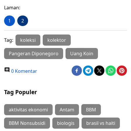
Laman:
1
2
Tag:
koleksi
kolektor
Pangeran Diponegoro
Uang Koin
0 Komentar
Tag Populer
aktivitas ekonomi
Antam
BBM
BBM Nonsubsidi
biologis
brasil vs haiti