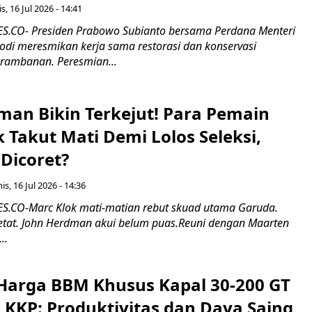
s, 16 Jul 2026 - 14:41
.CO- Presiden Prabowo Subianto bersama Perdana Menteri
odi meresmikan kerja sama restorasi dan konservasi
rambanan. Peresmian...
man Bikin Terkejut! Para Pemain
k Takut Mati Demi Lolos Seleksi,
Dicoret?
s, 16 Jul 2026 - 14:36
.CO-Marc Klok mati-matian rebut skuad utama Garuda.
 ketat. John Herdman akui belum puas.Reuni dengan Maarten
..
Harga BBM Khusus Kapal 30-200 GT
 KKP: Produktivitas dan Daya Saing