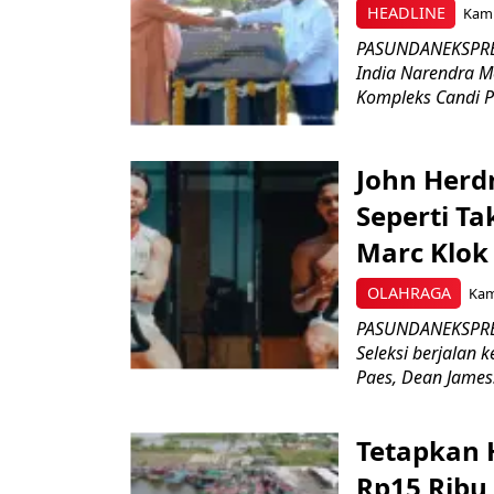
HEADLINE
Kami
PASUNDANEKSPRES
India Narendra M
Kompleks Candi P
John Herd
Seperti Ta
Marc Klok 
OLAHRAGA
Kami
PASUNDANEKSPRES
Seleksi berjalan
Paes, Dean James.
Tetapkan 
Rp15 Ribu,