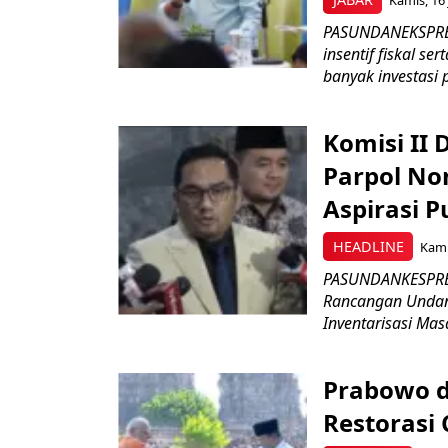
PASUNDANEKSPRES
insentif fiskal s
banyak investasi 
Komisi II
Parpol No
Aspirasi P
HEADLINE
Kami
PASUNDANKESPRES
Rancangan Undan
Inventarisasi Mas
Prabowo d
Restorasi