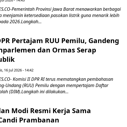
.CO-Pemerintah Provinsi Jawa Barat menawarkan berbagai
erta menjamin ketersediaan pasokan listrik guna menarik lebih
pada 2026.Langkah...
 DPR Pertajam RUU Pemilu, Gandeng
nparlemen dan Ormas Serap
ublik
s, 16 Jul 2026 - 14:42
.CO- Komisi II DPR RI terus mematangkan pembahasan
g-Undang (RUU) Pemilu dengan mempertajam Daftar
alah (DIM).Langkah ini dilakukan...
an Modi Resmi Kerja Sama
 Candi Prambanan