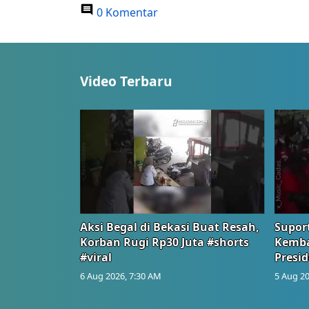
0 Komentar
Video Terbaru
Aksi Begal di Bekasi Buat Resah,
Suport
Korban Rugi Rp30 Juta #shorts
Kemba
#viral
Presid
6 Aug 2026, 7:30 AM
5 Aug 20