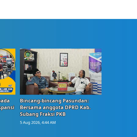
bada
Bincang-bincang Pasundan:
spansi
Bersama anggota DPRD Kab.
Subang Fraksi PKB
5 Aug 2026, 4:44 AM