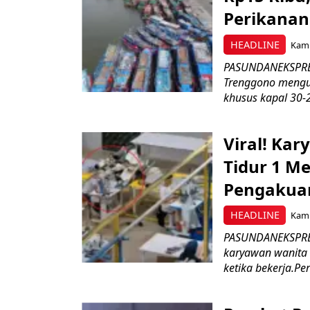
Perikanan
HEADLINE
Kami
PASUNDANEKSPRES
Trenggono meng
khusus kapal 30-2
Viral! Ka
Tidur 1 Me
Pengakua
HEADLINE
Kami
PASUNDANEKSPRES
karyawan wanita b
ketika bekerja.Pe