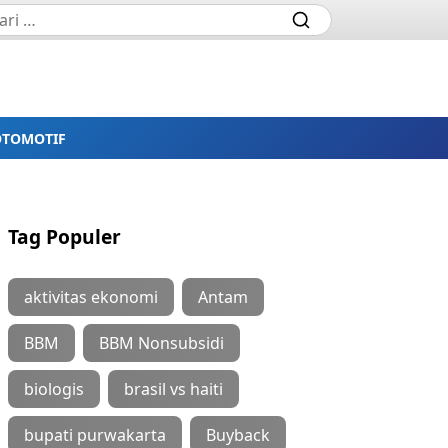
OTOMOTIF
Tag Populer
aktivitas ekonomi
Antam
BBM
BBM Nonsubsidi
biologis
brasil vs haiti
bupati purwakarta
Buyback