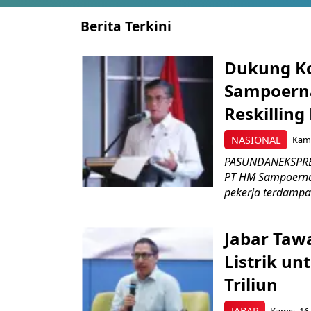
Berita Terkini
Dukung K
Sampoerna
Reskilling
NASIONAL
Kami
PASUNDANEKSPRES
PT HM Sampoerna
pekerja terdampa
Jabar Tawa
Listrik un
Triliun
JABAR
Kamis, 16 