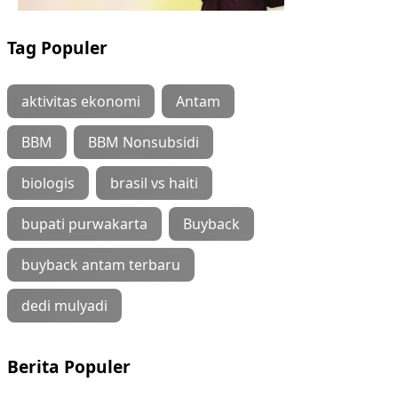
Tag Populer
aktivitas ekonomi
Antam
BBM
BBM Nonsubsidi
biologis
brasil vs haiti
bupati purwakarta
Buyback
buyback antam terbaru
dedi mulyadi
Berita Populer