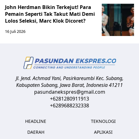
John Herdman Bikin Terkejut! Para
Pemain Seperti Tak Takut Mati Demi
Lolos Seleksi, Marc Klok Dicoret?
16 Juli 2026
Jl. Jend. Achmad Yani, Pasirkareumbi
Kec. Subang,
Kabupaten Subang, Jawa Barat
,
Indonesia
41211
pasundanekspres@gmail.com
+6281280911913
+6289688232338
HEADLINE
TEKNOLOGI
DAERAH
APLIKASI