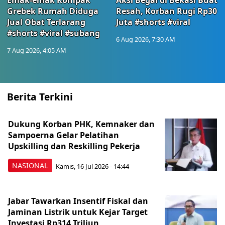
Emak-emak Kompak
Aksi Begal di Bekasi Buat
Grebek Rumah Diduga
Resah, Korban Rugi Rp30
Jual Obat Terlarang
Juta #shorts #viral
#shorts #viral #subang
6 Aug 2026, 7:30 AM
7 Aug 2026, 4:05 AM
Berita Terkini
Dukung Korban PHK, Kemnaker dan
Sampoerna Gelar Pelatihan
Upskilling dan Reskilling Pekerja
NASIONAL
Kamis, 16 Jul 2026 - 14:44
Jabar Tawarkan Insentif Fiskal dan
Jaminan Listrik untuk Kejar Target
Investasi Rp314 Triliun