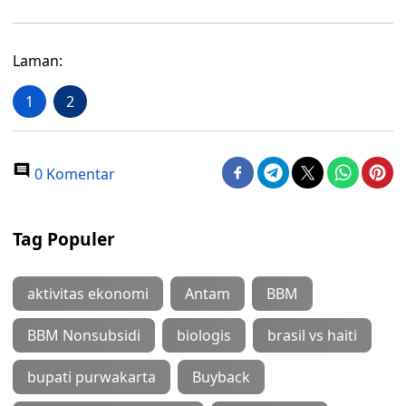
Laman:
1
2
0 Komentar
Tag Populer
aktivitas ekonomi
Antam
BBM
BBM Nonsubsidi
biologis
brasil vs haiti
bupati purwakarta
Buyback