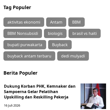
Tag Populer
aktivitas ekonomi
Antam
BBM
BBM Nonsubsidi
biologis
brasil vs haiti
bupati purwakarta
Buyback
buyback antam terbaru
dedi mulyadi
Berita Populer
Dukung Korban PHK, Kemnaker dan
Sampoerna Gelar Pelatihan
Upskilling dan Reskilling Pekerja
16 Juli 2026