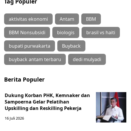
Tag Populer
aktivitas ekonomi
Antam
BBM
BBM Nonsubsidi
biologis
brasil vs haiti
bupati purwakarta
Buyback
buyback antam terbaru
dedi mulyadi
Berita Populer
Dukung Korban PHK, Kemnaker dan
Sampoerna Gelar Pelatihan
Upskilling dan Reskilling Pekerja
16 Juli 2026