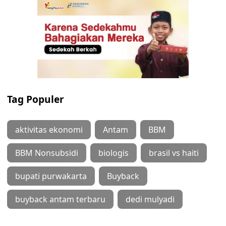
Tag Populer
aktivitas ekonomi
Antam
BBM
BBM Nonsubsidi
biologis
brasil vs haiti
bupati purwakarta
Buyback
buyback antam terbaru
dedi mulyadi