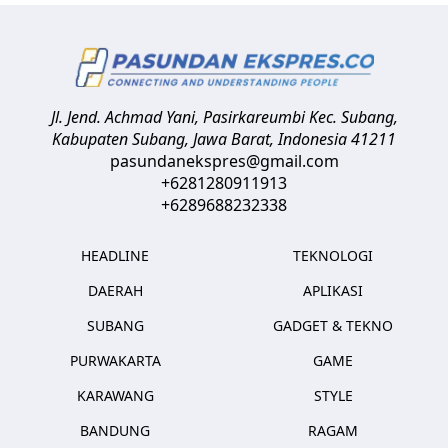
Jl. Jend. Achmad Yani, Pasirkareumbi
Kec. Subang,
Kabupaten Subang, Jawa Barat
,
Indonesia
41211
pasundanekspres@gmail.com
+6281280911913
+6289688232338
HEADLINE
TEKNOLOGI
DAERAH
APLIKASI
SUBANG
GADGET & TEKNO
PURWAKARTA
GAME
KARAWANG
STYLE
BANDUNG
RAGAM