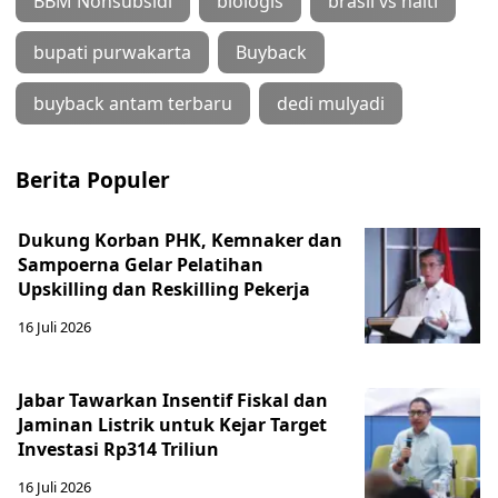
BBM Nonsubsidi
biologis
brasil vs haiti
bupati purwakarta
Buyback
buyback antam terbaru
dedi mulyadi
Berita Populer
Dukung Korban PHK, Kemnaker dan
Sampoerna Gelar Pelatihan
Upskilling dan Reskilling Pekerja
16 Juli 2026
Jabar Tawarkan Insentif Fiskal dan
Jaminan Listrik untuk Kejar Target
Investasi Rp314 Triliun
16 Juli 2026