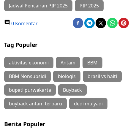
Jadwal Pencairan PIP 2025
PIP 2025
0 Komentar
Tag Populer
aktivitas ekonomi
Antam
BBM
BBM Nonsubsidi
biologis
brasil vs haiti
bupati purwakarta
Buyback
buyback antam terbaru
dedi mulyadi
Berita Populer