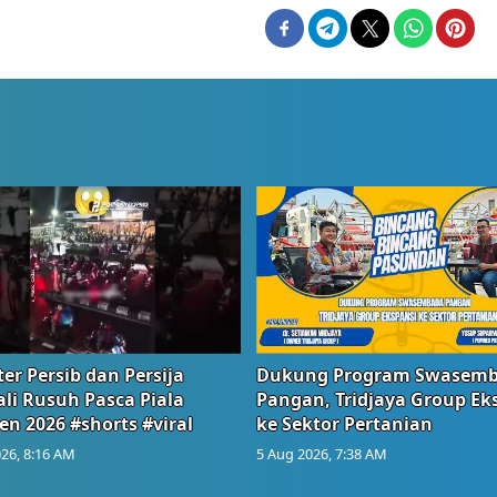
er Persib dan Persija
Dukung Program Swasem
li Rusuh Pasca Piala
Pangan, Tridjaya Group Ek
en 2026 #shorts #viral
ke Sektor Pertanian
26, 8:16 AM
5 Aug 2026, 7:38 AM