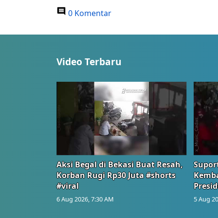
0 Komentar
Video Terbaru
Aksi Begal di Bekasi Buat Resah,
Suport
Korban Rugi Rp30 Juta #shorts
Kemba
#viral
Presid
6 Aug 2026, 7:30 AM
5 Aug 20