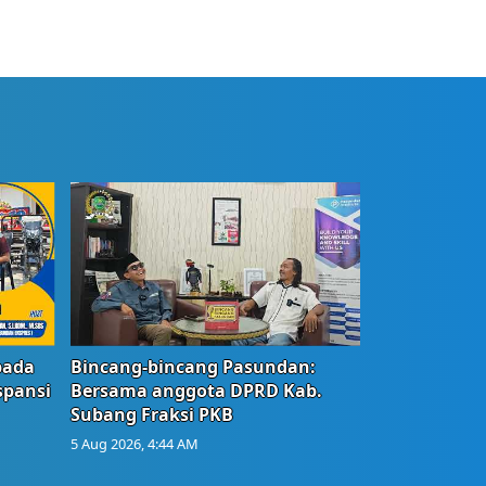
bada
Bincang-bincang Pasundan:
spansi
Bersama anggota DPRD Kab.
Subang Fraksi PKB
5 Aug 2026, 4:44 AM