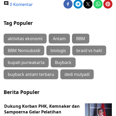
0 Komentar
Tag Populer
aktivitas ekonomi
Antam
BBM
BBM Nonsubsidi
biologis
brasil vs haiti
bupati purwakarta
Buyback
buyback antam terbaru
dedi mulyadi
Berita Populer
Dukung Korban PHK, Kemnaker dan
Sampoerna Gelar Pelatihan