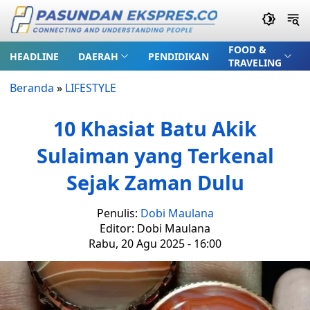
FOOD &
HEADLINE
DAERAH
PENDIDIKAN
TRAVELING
Beranda
»
LIFESTYLE
10 Khasiat Batu Akik
Sulaiman yang Terkenal
Sejak Zaman Dulu
Penulis:
Dobi Maulana
Editor: Dobi Maulana
Rabu, 20 Agu 2025 - 16:00