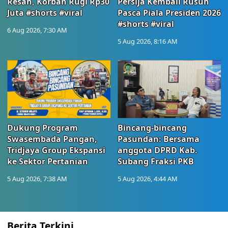
Resah, Korban Rugi Rp30
Persija Kembali Rusuh
Juta #shorts #viral
Pasca Piala Presiden 2026
#shorts #viral
6 Aug 2026, 7:30 AM
5 Aug 2026, 8:16 AM
Dukung Program
Bincang-bincang
Swasembada Pangan,
Pasundan: Bersama
Tridjaya Group Ekspansi
anggota DPRD Kab.
ke Sektor Pertanian
Subang Fraksi PKB
5 Aug 2026, 7:38 AM
5 Aug 2026, 4:44 AM
Berita Terkini