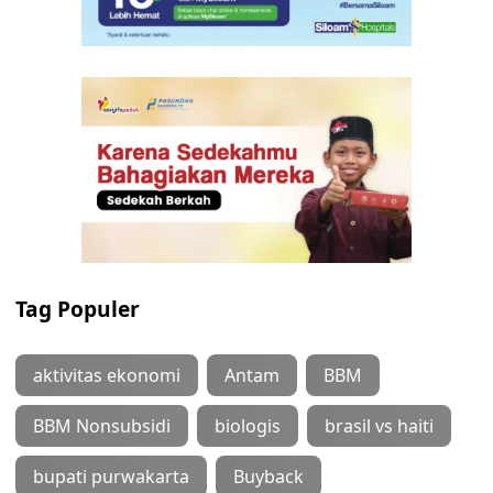
Tag Populer
aktivitas ekonomi
Antam
BBM
BBM Nonsubsidi
biologis
brasil vs haiti
bupati purwakarta
Buyback