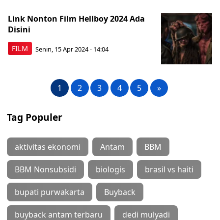
Link Nonton Film Hellboy 2024 Ada
Disini
FILM
Senin, 15 Apr 2024 - 14:04
1
2
3
4
5
»
Tag Populer
aktivitas ekonomi
Antam
BBM
BBM Nonsubsidi
biologis
brasil vs haiti
bupati purwakarta
Buyback
buyback antam terbaru
dedi mulyadi