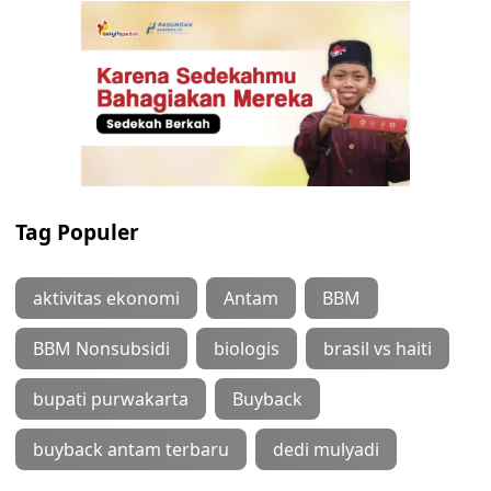
Tag Populer
aktivitas ekonomi
Antam
BBM
BBM Nonsubsidi
biologis
brasil vs haiti
bupati purwakarta
Buyback
buyback antam terbaru
dedi mulyadi