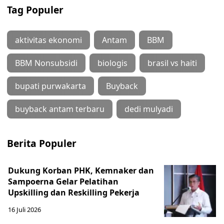
Tag Populer
aktivitas ekonomi
Antam
BBM
BBM Nonsubsidi
biologis
brasil vs haiti
bupati purwakarta
Buyback
buyback antam terbaru
dedi mulyadi
Berita Populer
Dukung Korban PHK, Kemnaker dan
Sampoerna Gelar Pelatihan
Upskilling dan Reskilling Pekerja
16 Juli 2026