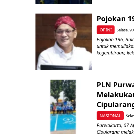
Pojokan 1
OPINI
Selasa, 9 
Pojokan 196, Bula
untuk memuliaka
kegembiraan, kekh
PLN Purwa
Melakukan
Cipularang
NASIONAL
Sela
Purwakarta, 07 A
Cipularang melak