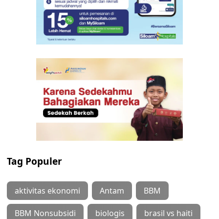
Tag Populer
aktivitas ekonomi
Antam
BBM
BBM Nonsubsidi
biologis
brasil vs haiti