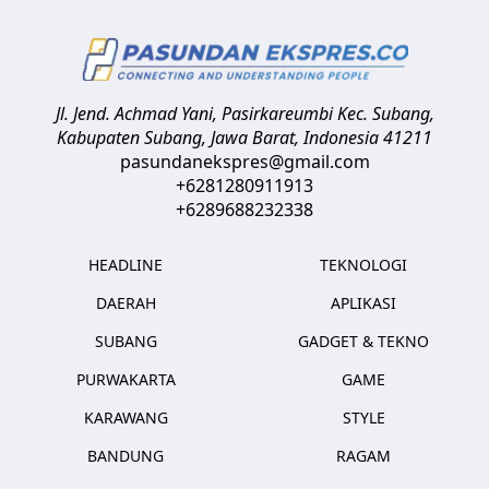
Jl. Jend. Achmad Yani, Pasirkareumbi
Kec. Subang,
Kabupaten Subang, Jawa Barat
,
Indonesia
41211
pasundanekspres@gmail.com
+6281280911913
+6289688232338
HEADLINE
TEKNOLOGI
DAERAH
APLIKASI
SUBANG
GADGET & TEKNO
PURWAKARTA
GAME
KARAWANG
STYLE
BANDUNG
RAGAM