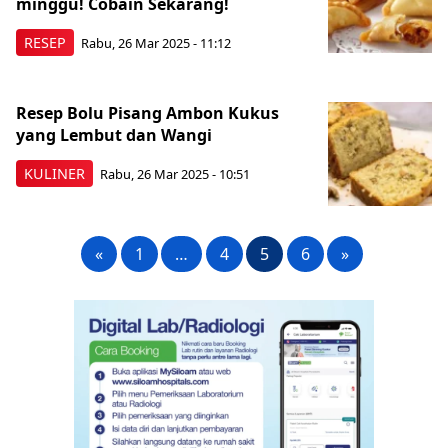
minggu! Cobain Sekarang!
RESEP
Rabu, 26 Mar 2025 - 11:12
Resep Bolu Pisang Ambon Kukus
yang Lembut dan Wangi
KULINER
Rabu, 26 Mar 2025 - 10:51
«
1
…
4
5
6
»