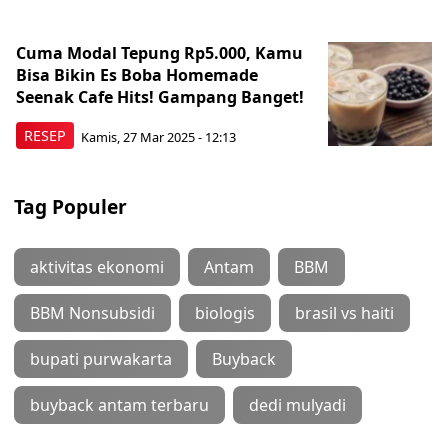
Cuma Modal Tepung Rp5.000, Kamu
Bisa Bikin Es Boba Homemade
Seenak Cafe Hits! Gampang Banget!
RESEP
Kamis, 27 Mar 2025 - 12:13
Tag Populer
aktivitas ekonomi
Antam
BBM
BBM Nonsubsidi
biologis
brasil vs haiti
bupati purwakarta
Buyback
buyback antam terbaru
dedi mulyadi