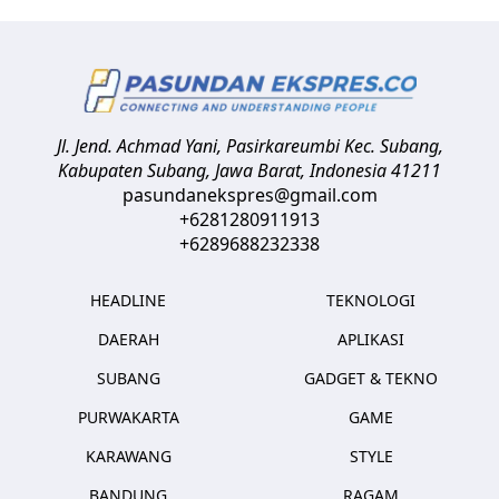
Jl. Jend. Achmad Yani, Pasirkareumbi
Kec. Subang,
Kabupaten Subang, Jawa Barat
,
Indonesia
41211
pasundanekspres@gmail.com
+6281280911913
+6289688232338
HEADLINE
TEKNOLOGI
DAERAH
APLIKASI
SUBANG
GADGET & TEKNO
PURWAKARTA
GAME
KARAWANG
STYLE
BANDUNG
RAGAM