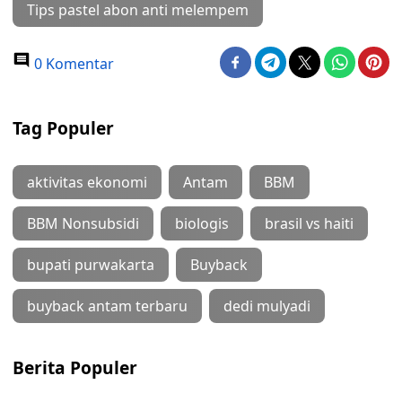
Tips pastel abon anti melempem
0 Komentar
Tag Populer
aktivitas ekonomi
Antam
BBM
BBM Nonsubsidi
biologis
brasil vs haiti
bupati purwakarta
Buyback
buyback antam terbaru
dedi mulyadi
Berita Populer