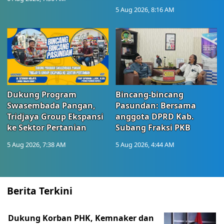
5 Aug 2026, 8:16 AM
Dukung Program
Bincang-bincang
Swasembada Pangan,
Pasundan: Bersama
Tridjaya Group Ekspansi
anggota DPRD Kab.
ke Sektor Pertanian
Subang Fraksi PKB
5 Aug 2026, 7:38 AM
5 Aug 2026, 4:44 AM
Berita Terkini
Dukung Korban PHK, Kemnaker dan