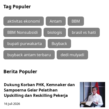
Tag Populer
aktivitas ekonomi
Antam
BBM
BBM Nonsubsidi
biologis
brasil vs haiti
bupati purwakarta
Buyback
buyback antam terbaru
dedi mulyadi
Berita Populer
Dukung Korban PHK, Kemnaker dan
Sampoerna Gelar Pelatihan
Upskilling dan Reskilling Pekerja
16 Juli 2026