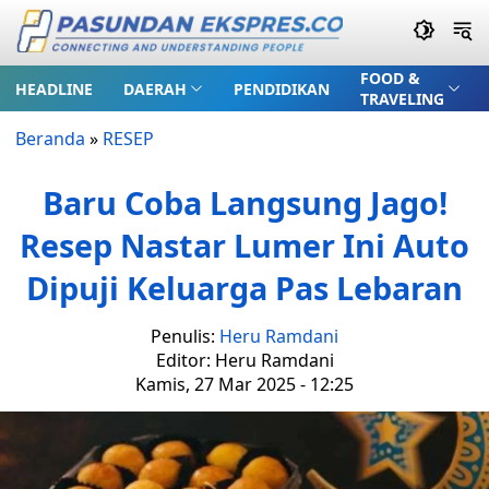
FOOD &
HEADLINE
DAERAH
PENDIDIKAN
TRAVELING
Beranda
»
RESEP
Baru Coba Langsung Jago!
Resep Nastar Lumer Ini Auto
Dipuji Keluarga Pas Lebaran
Penulis:
Heru Ramdani
Editor: Heru Ramdani
Kamis, 27 Mar 2025 - 12:25