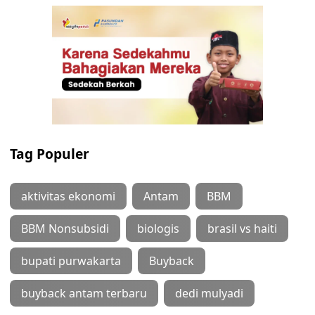
Tag Populer
aktivitas ekonomi
Antam
BBM
BBM Nonsubsidi
biologis
brasil vs haiti
bupati purwakarta
Buyback
buyback antam terbaru
dedi mulyadi