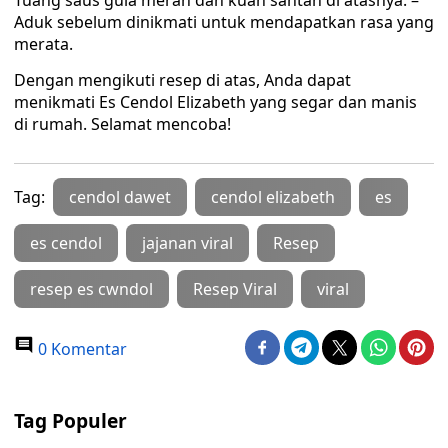
Tuang saus gula merah dan kuah santan di atasnya. –
Aduk sebelum dinikmati untuk mendapatkan rasa yang
merata.
Dengan mengikuti resep di atas, Anda dapat
menikmati Es Cendol Elizabeth yang segar dan manis
di rumah. Selamat mencoba!
Tag:
cendol dawet
cendol elizabeth
es
es cendol
jajanan viral
Resep
resep es cwndol
Resep Viral
viral
0 Komentar
Tag Populer