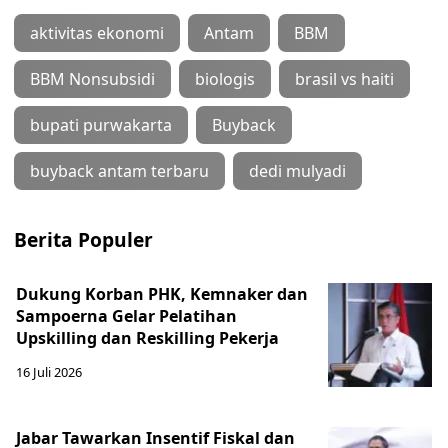
aktivitas ekonomi
Antam
BBM
BBM Nonsubsidi
biologis
brasil vs haiti
bupati purwakarta
Buyback
buyback antam terbaru
dedi mulyadi
Berita Populer
Dukung Korban PHK, Kemnaker dan
Sampoerna Gelar Pelatihan
Upskilling dan Reskilling Pekerja
16 Juli 2026
Jabar Tawarkan Insentif Fiskal dan