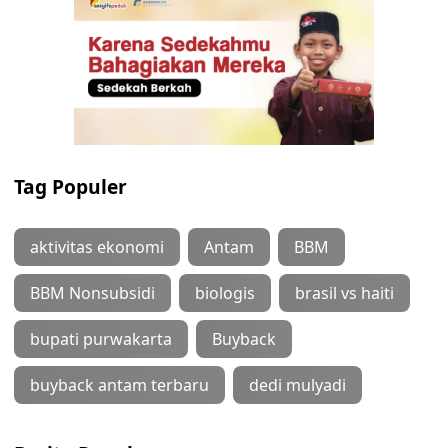
Tag Populer
aktivitas ekonomi
Antam
BBM
BBM Nonsubsidi
biologis
brasil vs haiti
bupati purwakarta
Buyback
buyback antam terbaru
dedi mulyadi