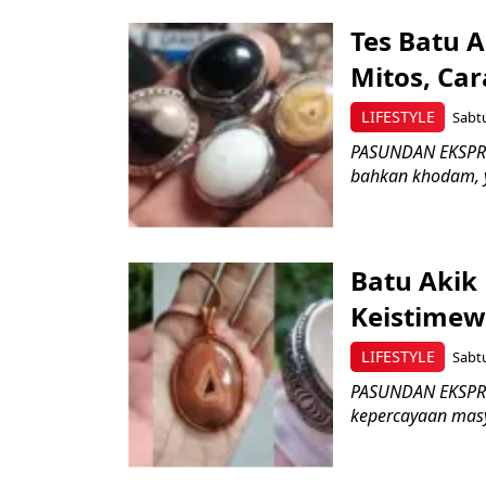
Tes Batu 
Mitos, Car
LIFESTYLE
Sabtu
PASUNDAN EKSPRES
bahkan khodam, y
Batu Akik 
Keistimew
LIFESTYLE
Sabtu
PASUNDAN EKSPRES
kepercayaan masya