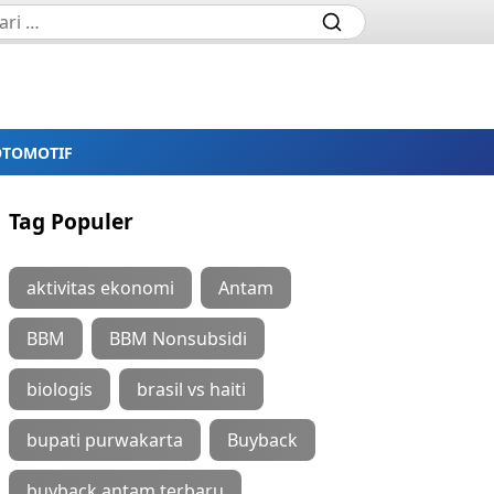
OTOMOTIF
Tag Populer
aktivitas ekonomi
Antam
BBM
BBM Nonsubsidi
biologis
brasil vs haiti
bupati purwakarta
Buyback
buyback antam terbaru