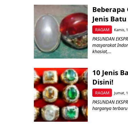
Beberapa 
Jenis Batu
RAGAM
Kamis, 1
PASUNDAN EKSPRES
masyarakat Indon
khasiat,...
10 Jenis B
Disini!
RAGAM
Jumat, 1
PASUNDAN EKSPRES 
harganya terbaru d