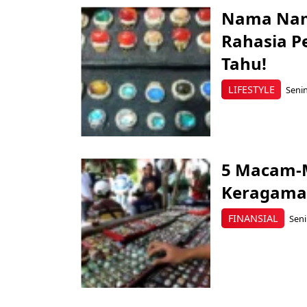
Nama Nam
Rahasia 
Tahu!
LIFESTYLE
Senin
5 Macam-M
Keragaman
FINANSIAL
Seni