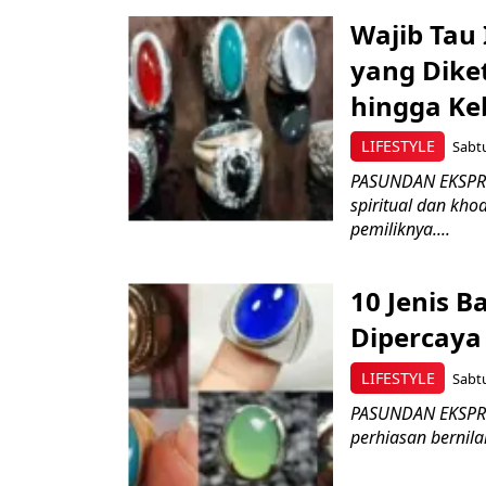
Wajib Tau 
yang Diket
hingga K
LIFESTYLE
Sabtu
PASUNDAN EKSPRES
spiritual dan kh
pemiliknya....
10 Jenis 
Dipercaya
LIFESTYLE
Sabtu
PASUNDAN EKSPRES
perhiasan bernila