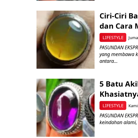
Ciri-Ciri 
dan Cara 
LIFESTYLE
Jumat
PASUNDAN EKSPRES
yang membawa ke
antara...
5 Batu Ak
Khasiatny
LIFESTYLE
Kamis
PASUNDAN EKSPRES
keindahan alami, 