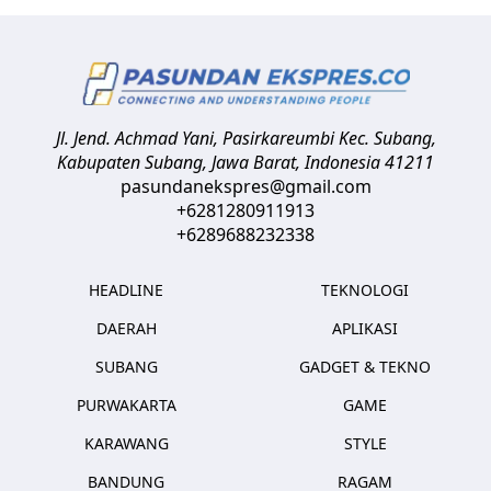
Jl. Jend. Achmad Yani, Pasirkareumbi
Kec. Subang,
Kabupaten Subang, Jawa Barat
,
Indonesia
41211
pasundanekspres@gmail.com
+6281280911913
+6289688232338
HEADLINE
TEKNOLOGI
DAERAH
APLIKASI
SUBANG
GADGET & TEKNO
PURWAKARTA
GAME
KARAWANG
STYLE
BANDUNG
RAGAM