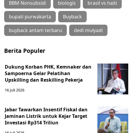
BBM Nonsubsidi
biologis
brasil vs haiti
bupati purwakarta
Buyback
buyback antam terbaru
dedi mulyadi
Berita Populer
Dukung Korban PHK, Kemnaker dan
Sampoerna Gelar Pelatihan
Upskilling dan Reskilling Pekerja
16 Juli 2026
Jabar Tawarkan Insentif Fiskal dan
Jaminan Listrik untuk Kejar Target
Investasi Rp314 Triliun
16 Juli 2026