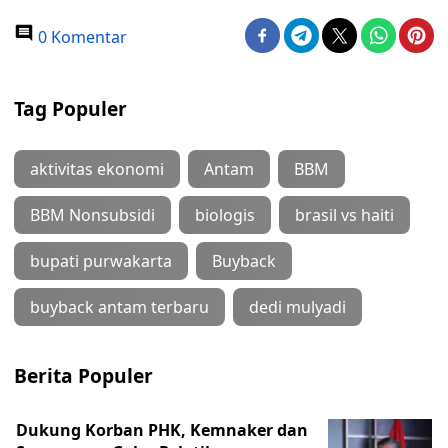
0 Komentar
Tag Populer
aktivitas ekonomi
Antam
BBM
BBM Nonsubsidi
biologis
brasil vs haiti
bupati purwakarta
Buyback
buyback antam terbaru
dedi mulyadi
Berita Populer
Dukung Korban PHK, Kemnaker dan