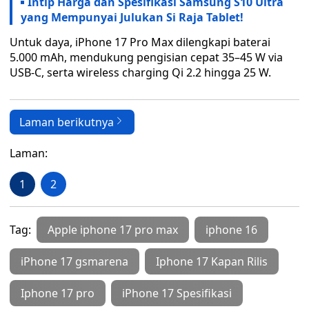
Intip Harga dan Spesifikasi Samsung S10 Ultra
yang Mempunyai Julukan Si Raja Tablet!
Untuk daya, iPhone 17 Pro Max dilengkapi baterai
5.000 mAh, mendukung pengisian cepat 35–45 W via
USB-C, serta wireless charging Qi 2.2 hingga 25 W.
Laman berikutnya
Laman:
1
2
Tag:
Apple iphone 17 pro max
iphone 16
iPhone 17 gsmarena
Iphone 17 Kapan Rilis
Iphone 17 pro
iPhone 17 Spesifikasi