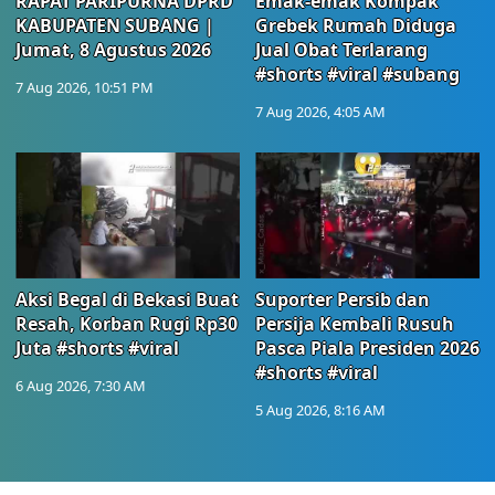
RAPAT PARIPURNA DPRD
Emak-emak Kompak
KABUPATEN SUBANG |
Grebek Rumah Diduga
Jumat, 8 Agustus 2026
Jual Obat Terlarang
#shorts #viral #subang
7 Aug 2026, 10:51 PM
7 Aug 2026, 4:05 AM
Aksi Begal di Bekasi Buat
Suporter Persib dan
Resah, Korban Rugi Rp30
Persija Kembali Rusuh
Juta #shorts #viral
Pasca Piala Presiden 2026
#shorts #viral
6 Aug 2026, 7:30 AM
5 Aug 2026, 8:16 AM