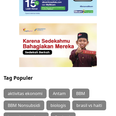
Tag Populer
aktivitas ekonomi
Antam
BBM
BBM Nonsubsidi
biologis
brasil vs haiti