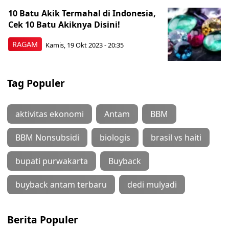
10 Batu Akik Termahal di Indonesia,
Cek 10 Batu Akiknya Disini!
RAGAM
Kamis, 19 Okt 2023 - 20:35
Tag Populer
aktivitas ekonomi
Antam
BBM
BBM Nonsubsidi
biologis
brasil vs haiti
bupati purwakarta
Buyback
buyback antam terbaru
dedi mulyadi
Berita Populer