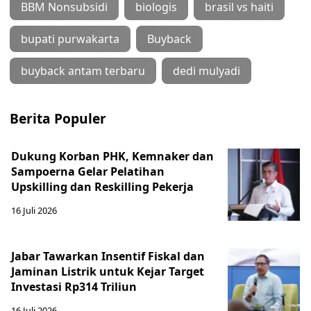
BBM Nonsubsidi
biologis
brasil vs haiti
bupati purwakarta
Buyback
buyback antam terbaru
dedi mulyadi
Berita Populer
Dukung Korban PHK, Kemnaker dan
Sampoerna Gelar Pelatihan
Upskilling dan Reskilling Pekerja
16 Juli 2026
Jabar Tawarkan Insentif Fiskal dan
Jaminan Listrik untuk Kejar Target
Investasi Rp314 Triliun
16 Juli 2026