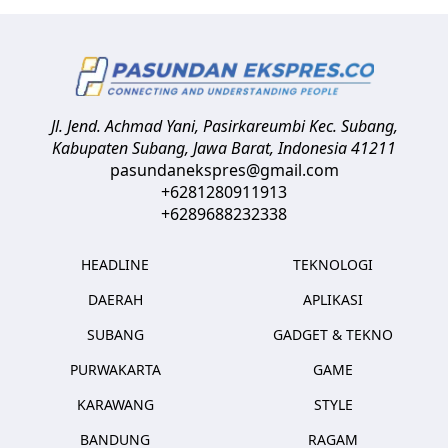
Jl. Jend. Achmad Yani, Pasirkareumbi
Kec. Subang,
Kabupaten Subang, Jawa Barat
,
Indonesia
41211
pasundanekspres@gmail.com
+6281280911913
+6289688232338
HEADLINE
TEKNOLOGI
DAERAH
APLIKASI
SUBANG
GADGET & TEKNO
PURWAKARTA
GAME
KARAWANG
STYLE
BANDUNG
RAGAM