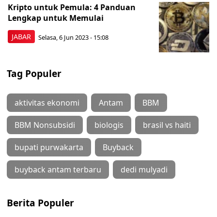
Kripto untuk Pemula: 4 Panduan
Lengkap untuk Memulai
JABAR
Selasa, 6 Jun 2023 - 15:08
Tag Populer
aktivitas ekonomi
Antam
BBM
BBM Nonsubsidi
biologis
brasil vs haiti
bupati purwakarta
Buyback
buyback antam terbaru
dedi mulyadi
Berita Populer