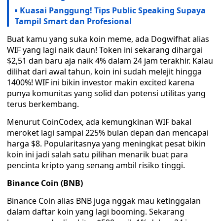
Kuasai Panggung! Tips Public Speaking Supaya
Tampil Smart dan Profesional
Buat kamu yang suka koin meme, ada Dogwifhat alias
WIF yang lagi naik daun! Token ini sekarang dihargai
$2,51 dan baru aja naik 4% dalam 24 jam terakhir. Kalau
dilihat dari awal tahun, koin ini sudah melejit hingga
1400%! WIF ini bikin investor makin excited karena
punya komunitas yang solid dan potensi utilitas yang
terus berkembang.
Menurut CoinCodex, ada kemungkinan WIF bakal
meroket lagi sampai 225% bulan depan dan mencapai
harga $8. Popularitasnya yang meningkat pesat bikin
koin ini jadi salah satu pilihan menarik buat para
pencinta kripto yang senang ambil risiko tinggi.
Binance Coin (BNB)
Binance Coin alias BNB juga nggak mau ketinggalan
dalam daftar koin yang lagi booming. Sekarang