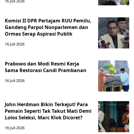
16 Juli 2026
Komisi II DPR Pertajam RUU Pemilu,
Gandeng Parpol Nonparlemen dan
Ormas Serap Aspirasi Publik
16 Juli 2026
Prabowo dan Modi Resmi Kerja
Sama Restorasi Candi Prambanan
16 Juli 2026
John Herdman Bikin Terkejut! Para
Pemain Seperti Tak Takut Mati Demi
Lolos Seleksi, Marc Klok Dicoret?
16 Juli 2026