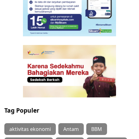
Tag Populer
aktivitas ekonomi
Antam
BBM