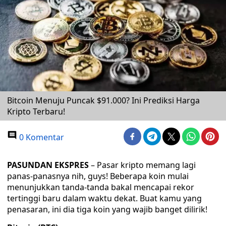
Bitcoin Menuju Puncak $91.000? Ini Prediksi Harga
Kripto Terbaru!
0 Komentar
PASUNDAN EKSPRES
– Pasar kripto memang lagi
panas-panasnya nih, guys! Beberapa koin mulai
menunjukkan tanda-tanda bakal mencapai rekor
tertinggi baru dalam waktu dekat. Buat kamu yang
penasaran, ini dia tiga koin yang wajib banget dilirik!