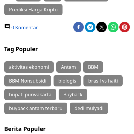
Prediksi Harga Kripto
0 Komentar
Tag Populer
aktivitas ekonomi
Antam
BBM
BBM Nonsubsidi
biologis
brasil vs haiti
bupati purwakarta
Buyback
buyback antam terbaru
dedi mulyadi
Berita Populer