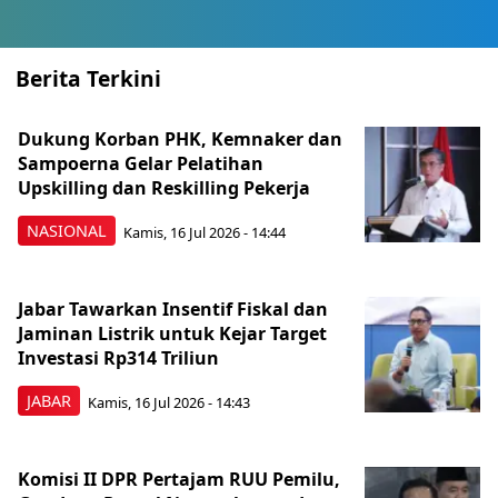
Berita Terkini
Dukung Korban PHK, Kemnaker dan
Sampoerna Gelar Pelatihan
Upskilling dan Reskilling Pekerja
NASIONAL
Kamis, 16 Jul 2026 - 14:44
Jabar Tawarkan Insentif Fiskal dan
Jaminan Listrik untuk Kejar Target
Investasi Rp314 Triliun
JABAR
Kamis, 16 Jul 2026 - 14:43
Komisi II DPR Pertajam RUU Pemilu,