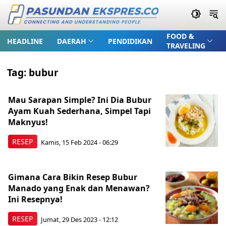
FOOD &
HEADLINE
DAERAH
PENDIDIKAN
TRAVELING
Tag:
bubur
Mau Sarapan Simple? Ini Dia Bubur
Ayam Kuah Sederhana, Simpel Tapi
Maknyus!
RESEP
Kamis, 15 Feb 2024 - 06:29
Gimana Cara Bikin Resep Bubur
Manado yang Enak dan Menawan?
Ini Resepnya!
RESEP
Jumat, 29 Des 2023 - 12:12