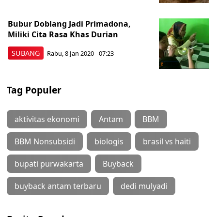
Bubur Doblang Jadi Primadona,
Miliki Cita Rasa Khas Durian
SUBANG
Rabu, 8 Jan 2020 - 07:23
Tag Populer
aktivitas ekonomi
Antam
BBM
BBM Nonsubsidi
biologis
brasil vs haiti
bupati purwakarta
Buyback
buyback antam terbaru
dedi mulyadi