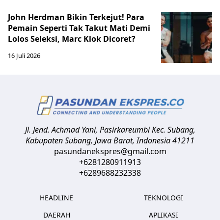
John Herdman Bikin Terkejut! Para
Pemain Seperti Tak Takut Mati Demi
Lolos Seleksi, Marc Klok Dicoret?
16 Juli 2026
Jl. Jend. Achmad Yani, Pasirkareumbi
Kec. Subang,
Kabupaten Subang, Jawa Barat
,
Indonesia
41211
pasundanekspres@gmail.com
+6281280911913
+6289688232338
HEADLINE
TEKNOLOGI
DAERAH
APLIKASI