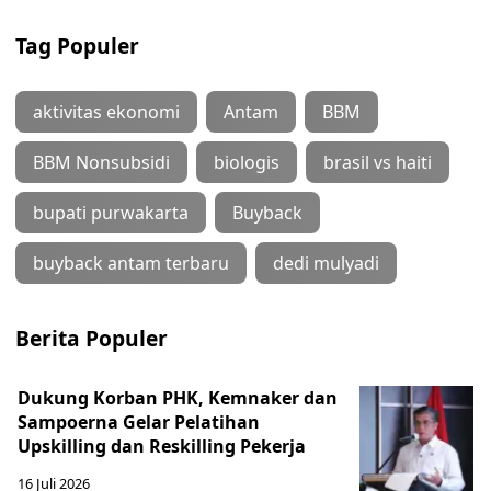
Tag Populer
aktivitas ekonomi
Antam
BBM
BBM Nonsubsidi
biologis
brasil vs haiti
bupati purwakarta
Buyback
buyback antam terbaru
dedi mulyadi
Berita Populer
Dukung Korban PHK, Kemnaker dan
Sampoerna Gelar Pelatihan
Upskilling dan Reskilling Pekerja
16 Juli 2026