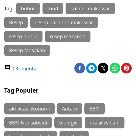
Tag:
bubur
food
kuliner makassar
Resep
resep barobbo makassar
resep bubur
resep makanan
Resep Masakan
0 Komentar
Tag Populer
aktivitas ekonomi
Antam
BBM
BBM Nonsubsidi
biologis
brasil vs haiti