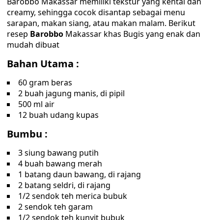
Barobbo Makassar memiliki tekstur yang kental dan
creamy, sehingga cocok disantap sebagai menu
sarapan, makan siang, atau makan malam. Berikut
resep
Barobbo
Makassar khas Bugis yang enak dan
mudah dibuat
Bahan Utama :
60 gram beras
2 buah jagung manis, di pipil
500 ml air
12 buah udang kupas
Bumbu :
3 siung bawang putih
4 buah bawang merah
1 batang daun bawang, di rajang
2 batang seldri, di rajang
1/2 sendok teh merica bubuk
2 sendok teh garam
1/2 sendok teh kunyit bubuk