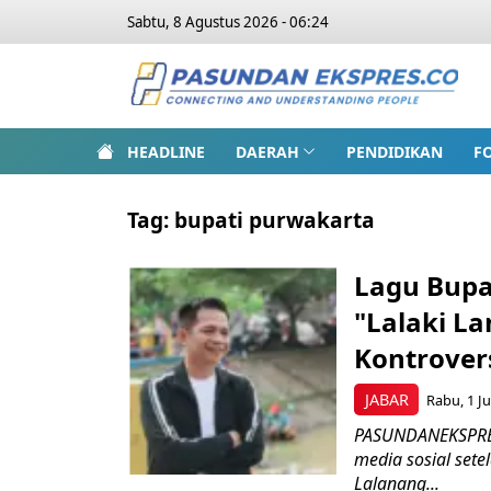
Sabtu, 8 Agustus 2026 - 06:24
HEADLINE
DAERAH
PENDIDIKAN
F
Tag:
bupati purwakarta
Lagu Bupat
"Lalaki La
Kontrover
JABAR
Rabu, 1 Ju
PASUNDANEKSPRES.
media sosial sete
Lalanang...