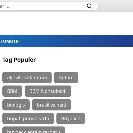
OTOMOTIF
Tag Populer
aktivitas ekonomi
Antam
BBM
BBM Nonsubsidi
biologis
brasil vs haiti
bupati purwakarta
Buyback
buyback antam terbaru