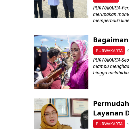
PURWAKARTA-Peri
merupakan momen
memperbaiki kiner
Bagaimana
PURWAKARTA
S
PURWAKARTA-Seora
mampu menghadap
hingga melahirkan
Permudah 
Layanan Di
PURWAKARTA