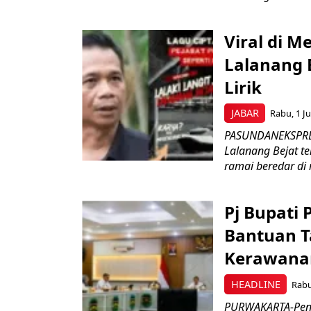
Viral di M
Lalanang 
Lirik
JABAR
Rabu, 1 Ju
PASUNDANEKSPRES.
Lalanang Bejat te
ramai beredar di 
Pj Bupati
Bantuan T
Kerawana
HEADLINE
Rabu
PURWAKARTA-Penja