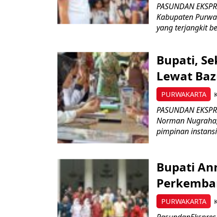
PASUNDAN EKSPRES
Kabupaten Purwaka
yang terjangkit ber
Bupati, S
Lewat Baz
PURWAKARTA
K
PASUNDAN EKSPRE
Norman Nugraha, 
pimpinan instansi 
Bupati An
Perkemba
PURWAKARTA
PasundanEkspres-