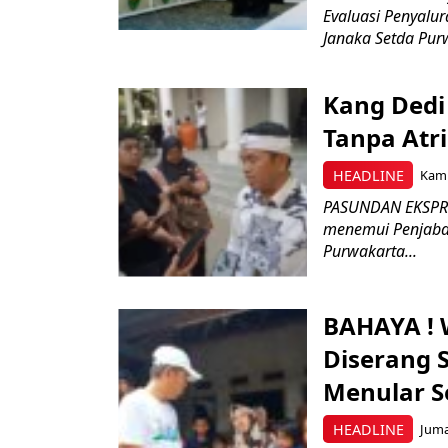
Evaluasi Penyalu
Janaka Setda Purw
Kang Dedi
Tanpa Atri
HEADLINE
Kami
PASUNDAN EKSPRE
menemui Penjabat
Purwakarta...
BAHAYA ! 
Diserang S
Menular 
HEADLINE
Juma