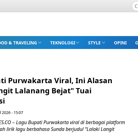
OOD & TRAVELING
TEKNOLOGI
STYLE
OPINI
i Purwakarta Viral, Ini Alasan
ngit Lalanang Bejat" Tuai
si
l 2026 - 15:07
CO – Lagu Bupati Purwakarta viral di berbagai platform
lah lirik lagu berbahasa Sunda berjudul “Lalaki Langit