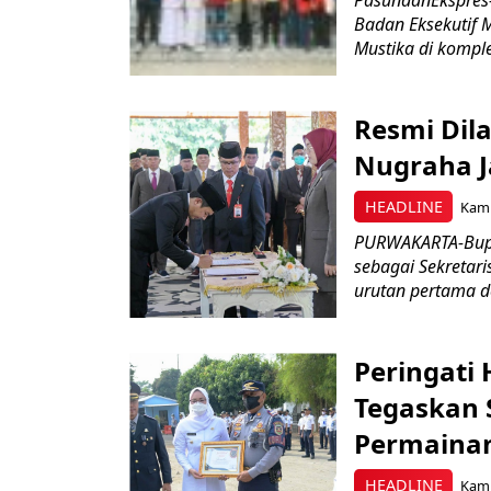
Badan Eksekutif
Mustika di komple
Resmi Dil
Nugraha J
HEADLINE
Kami
PURWAKARTA-Bupa
sebagai Sekretar
urutan pertama de
Peringati
Tegaskan 
Permaina
HEADLINE
Kami