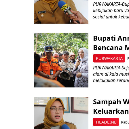
PURWAKARTA-Bupa
kebijakan baru y
sosial untuk kebu
Bupati An
Bencana 
PURWAKARTA
PURWAKARTA-Seju
alam di kala mus
melakukan serangk
Sampah Wa
Keluarkan
HEADLINE
Rabu