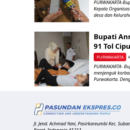
PURWAKARTA-Bupat
Kepala Organisas
desa dan Kelurah
Bupati An
91 Tol Cip
PURWAKARTA
PURWAKARTA- Bup
menjenguk korban
Purwakarta. Deng
Jl. Jend. Achmad Yani, Pasirkareumbi
Kec. Suba
Barat
,
Indonesia
41211