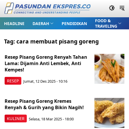
FOOD &
HEADLINE
DAERAH
PENDIDIKAN
TRAVELING
Tag:
cara membuat pisang goreng
Resep Pisang Goreng Renyah Tahan
Lama: Dijamin Anti Lembek, Anti
Kempes!
RESEP
Jumat, 12 Des 2025 - 10:16
Resep Pisang Goreng Kremes
Renyah & Gurih yang Bikin Nagih!
KULINER
Selasa, 18 Mar 2025 - 18:00