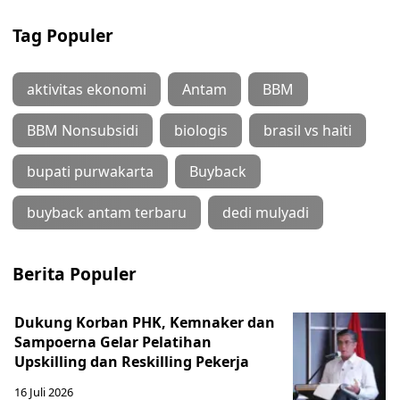
Tag Populer
aktivitas ekonomi
Antam
BBM
BBM Nonsubsidi
biologis
brasil vs haiti
bupati purwakarta
Buyback
buyback antam terbaru
dedi mulyadi
Berita Populer
Dukung Korban PHK, Kemnaker dan
Sampoerna Gelar Pelatihan
Upskilling dan Reskilling Pekerja
16 Juli 2026