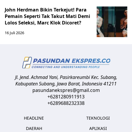
John Herdman Bikin Terkejut! Para
Pemain Seperti Tak Takut Mati Demi
Lolos Seleksi, Marc Klok Dicoret?
16 Juli 2026
Jl. Jend. Achmad Yani, Pasirkareumbi
Kec. Subang,
Kabupaten Subang, Jawa Barat
,
Indonesia
41211
pasundanekspres@gmail.com
+6281280911913
+6289688232338
HEADLINE
TEKNOLOGI
DAERAH
APLIKASI