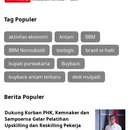
Tag Populer
aktivitas ekonomi
Antam
BBM
BBM Nonsubsidi
biologis
brasil vs haiti
bupati purwakarta
Buyback
buyback antam terbaru
dedi mulyadi
Berita Populer
Dukung Korban PHK, Kemnaker dan
Sampoerna Gelar Pelatihan
Upskilling dan Reskilling Pekerja