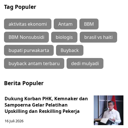
Tag Populer
aktivitas ekonomi
Antam
BBM
BBM Nonsubsidi
biologis
brasil vs haiti
bupati purwakarta
Buyback
buyback antam terbaru
dedi mulyadi
Berita Populer
Dukung Korban PHK, Kemnaker dan
Sampoerna Gelar Pelatihan
Upskilling dan Reskilling Pekerja
16 Juli 2026