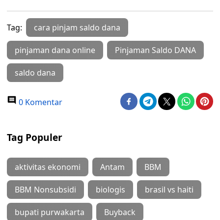
Tag:
cara pinjam saldo dana
pinjaman dana online
Pinjaman Saldo DANA
saldo dana
0 Komentar
Tag Populer
aktivitas ekonomi
Antam
BBM
BBM Nonsubsidi
biologis
brasil vs haiti
bupati purwakarta
Buyback