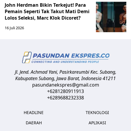
John Herdman Bikin Terkejut! Para
Pemain Seperti Tak Takut Mati Demi
Lolos Seleksi, Marc Klok Dicoret?
16 Juli 2026
Jl. Jend. Achmad Yani, Pasirkareumbi
Kec. Subang,
Kabupaten Subang, Jawa Barat
,
Indonesia
41211
pasundanekspres@gmail.com
+6281280911913
+6289688232338
HEADLINE
TEKNOLOGI
DAERAH
APLIKASI